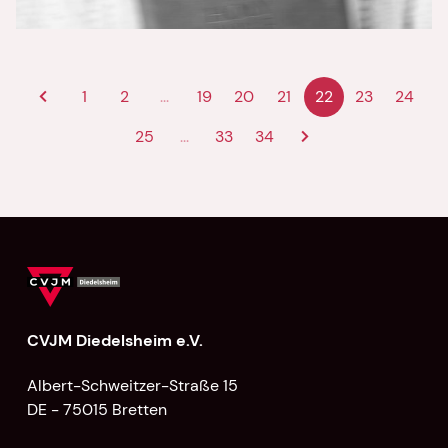
Schritt 3: Sich der Motivation des
Kreuzes bewusst werden
1
2
...
19
20
21
22
23
24
25
...
33
34
CVJM Diedelsheim e.V.
Albert-Schweitzer-Straße 15
DE - 75015 Bretten