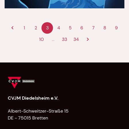
Vers der Woche 14/26
1
2
3
4
5
6
7
8
9
10
...
33
34
CVJM Diedelsheim e.V.
Albert-Schweitzer-Straße 15
DE - 75015 Bretten